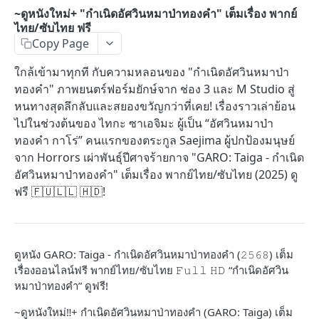
~ดูหนังใหม่+ "กำเนิดอัศวินหมาป่าทองคำ" เต็มเรื่อง พากย์
ไทย/ซับไทย ฟรี
Copy Page
ใกล้เข้ามาทุกที กับความหลอนของ "กำเนิดอัศวินหมาป่า
ทองคำ" ภาพยนตร์ฟอร์มยักษ์จาก ช่อง 3 และ M Studio สู่
หนทางสุดลึกลับและสยองขวัญกว่าที่เคย! เรื่องราวเล่าย้อน
ไปในช่วงต้นของ ไทกะ ซาเอจิมะ ผู้เป็น “อัศวินหมาป่า
ทองคำ กาโร่” คนแรกของตระกูล Saejima ผู้ปกป้องมนุษย์
จาก Horrors เผ่าพันธุ์ปีศาจร้ายกาจ "GARO: Taiga - กำเนิด
อัศวินหมาป่าทองคำ" เต็มเรื่อง พากย์ไทย/ซับไทย (2025) ดู
ฟรี 🇫​​🇺​​🇱​​🇱​ ​🇭​​🇩​!
ดูหนัง GARO: Taiga - กำเนิดอัศวินหมาป่าทองคำ (𝟸𝟻𝟼𝟾) เต็ม
เรื่องออนไลน์ฟรี พากย์ไทย/ซับไทย 𝙵𝚞𝚕𝚕 𝙷𝙳 “กำเนิดอัศวิน
หมาป่าทองคำ” ดูฟรี!
~ดูหนังใหม่‼️+ กำเนิดอัศวินหมาป่าทองคำ (GARO: Taiga) เต็ม